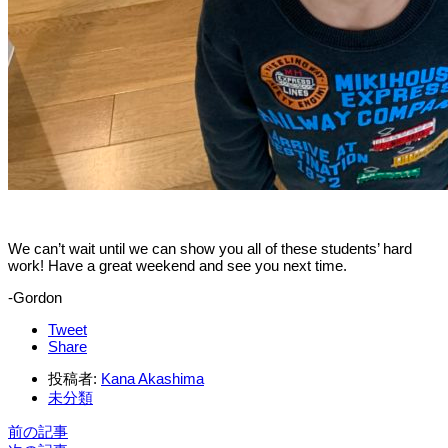
We can’t wait until we can show you all of these students’ hard
work! Have a great weekend and see you next time.
-Gordon
Tweet
Share
投稿者:
Kana Akashima
未分類
前の記事