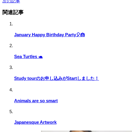
次の記事
関連記事
January Happy Birthday Party🎈🎂
Sea Turtles 🐢
Study tourのお申し込みがStartしました！
Animals are so smart
Japanesque Artwork