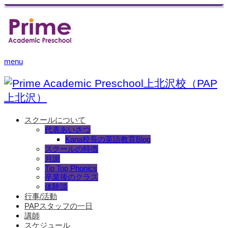
menu
スクールについて
代表あいさつ
Kana校長の英語教育Blog
スクールの特徴
月謝
Tip Top Phonics
卒業後のクラス
体験談
行事/活動
PAPスタッフの一日
講師
スケジュール