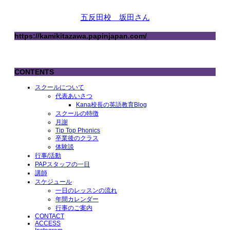
五反田校 坂田さん
https://kamikitazawa.papinjapan.com/
CONTENTS
スクールについて
代表あいさつ
Kana校長の英語教育Blog
スクールの特徴
月謝
Tip Top Phonics
卒業後のクラス
体験談
行事/活動
PAPスタッフの一日
講師
スケジュール
一日のレッスンの流れ
年間カレンダー
行事のご案内
CONTACT
ACCESS