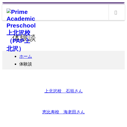
m
体験談
ホーム
体験談
上北沢校 石垣さん
恵比寿校 海老田さん