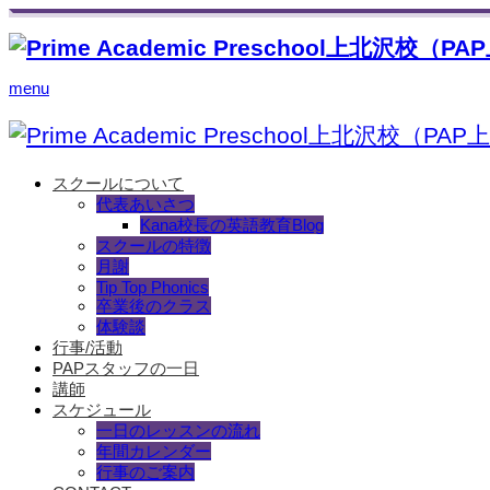
menu
スクールについて
代表あいさつ
Kana校長の英語教育Blog
スクールの特徴
月謝
Tip Top Phonics
卒業後のクラス
体験談
行事/活動
PAPスタッフの一日
講師
スケジュール
一日のレッスンの流れ
年間カレンダー
行事のご案内