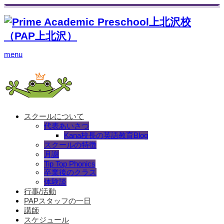
menu
スクールについて
代表あいさつ
Kana校長の英語教育Blog
スクールの特徴
月謝
Tip Top Phonics
卒業後のクラス
体験談
行事/活動
PAPスタッフの一日
講師
スケジュール