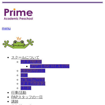
menu
スクールについて
代表あいさつ
Kana校長の英語教育Blog
スクールの特徴
月謝
Tip Top Phonics
卒業後のクラス
体験談
行事/活動
PAPスタッフの一日
講師