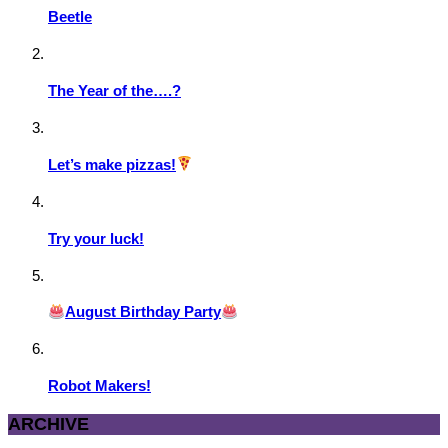
Beetle
The Year of the….?
Let’s make pizzas!
Try your luck!
August Birthday Party
Robot Makers!
ARCHIVE