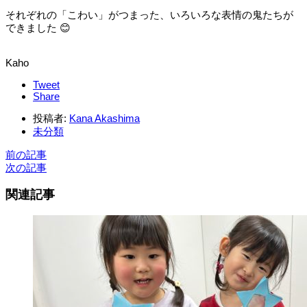
それぞれの「こわい」がつまった、
いろいろな表情の
鬼たちが
できました 😊
Kaho
Tweet
Share
投稿者:
Kana Akashima
未分類
前の記事
次の記事
関連記事