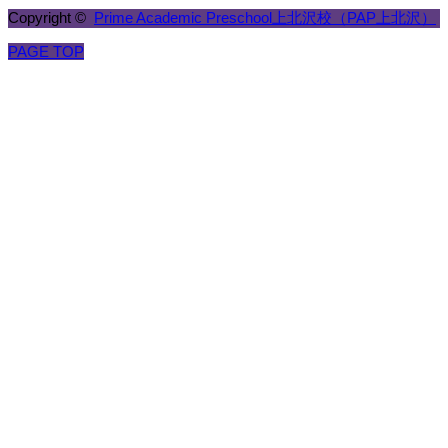
Copyright ©
Prime Academic Preschool上北沢校（PAP上北沢）
PAGE TOP