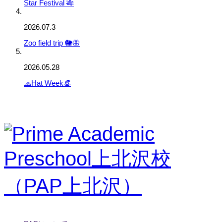
Star Festival 🎋
2026.07.3
Zoo field trip 🐘🦋
2026.05.28
🧢Hat Week👒