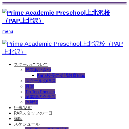
menu
スクールについて
代表あいさつ
Kana校長の英語教育Blog
スクールの特徴
月謝
Tip Top Phonics
卒業後のクラス
体験談
行事/活動
PAPスタッフの一日
講師
スケジュール