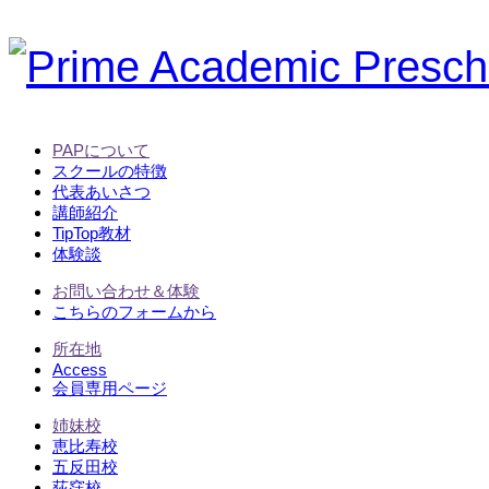
PAPについて
スクールの特徴
代表あいさつ
講師紹介
TipTop教材
体験談
お問い合わせ＆体験
こちらのフォームから
所在地
Access
会員専用ページ
姉妹校
恵比寿校
五反田校
荻窪校