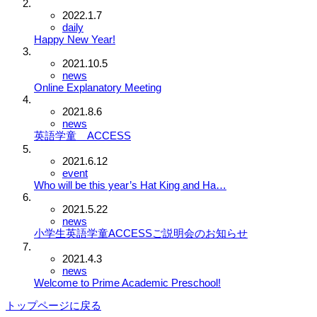
2022.1.7
daily
Happy New Year!
2021.10.5
news
Online Explanatory Meeting
2021.8.6
news
英語学童 ACCESS
2021.6.12
event
Who will be this year’s Hat King and Ha…
2021.5.22
news
小学生英語学童ACCESSご説明会のお知らせ
2021.4.3
news
Welcome to Prime Academic Preschool!
トップページに戻る