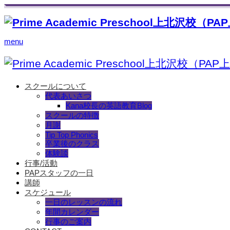
menu
スクールについて
代表あいさつ
Kana校長の英語教育Blog
スクールの特徴
月謝
Tip Top Phonics
卒業後のクラス
体験談
行事/活動
PAPスタッフの一日
講師
スケジュール
一日のレッスンの流れ
年間カレンダー
行事のご案内