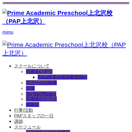
menu
スクールについて
代表あいさつ
Kana校長の英語教育Blog
スクールの特徴
月謝
Tip Top Phonics
卒業後のクラス
体験談
行事/活動
PAPスタッフの一日
講師
スケジュール