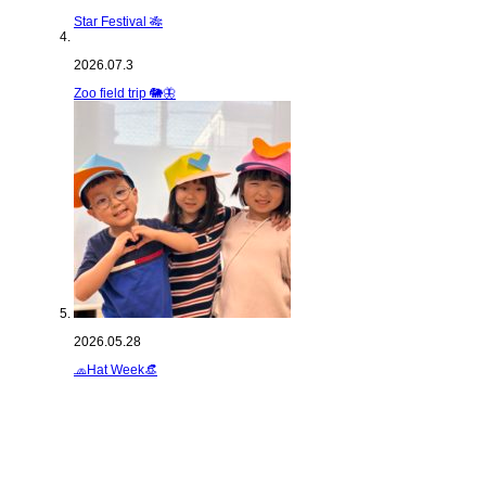
Star Festival 🎋
2026.07.3
Zoo field trip 🐘🦋
2026.05.28
🧢Hat Week👒