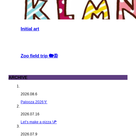
Initial art
Zoo field trip 🐘🦋
ARCHIVE
2026.08.6
Palooza 2026🏅
2026.07.16
Let’s make a pizza !🍕
2026.07.9