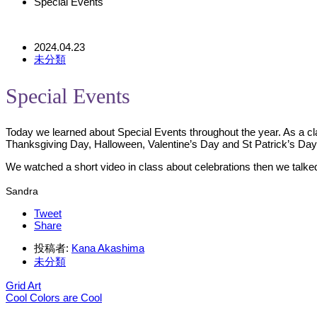
Special Events
2024.04.23
未分類
Special Events
Today we learned about Special Events throughout the year. As a 
Thanksgiving Day, Halloween, Valentine’s Day and St Patrick’s Day
We watched a short video in class about celebrations then we talked
Sandra
Tweet
Share
投稿者:
Kana Akashima
未分類
Grid Art
Cool Colors are Cool