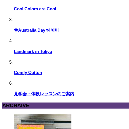
Cool Colors are Cool
🐨Australia Day🦘🇦🇺
Landmark in Tokyo
Comfy Cotton
見学会・体験レッスンのご案内
ARCHAIVE