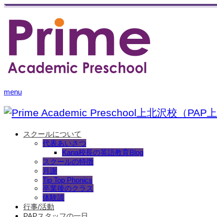
menu
スクールについて
代表あいさつ
Kana校長の英語教育Blog
スクールの特徴
月謝
Tip Top Phonics
卒業後のクラス
体験談
行事/活動
PAPスタッフの一日