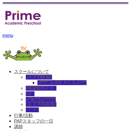
menu
スクールについて
代表あいさつ
Kana校長の英語教育Blog
スクールの特徴
月謝
Tip Top Phonics
卒業後のクラス
体験談
行事/活動
PAPスタッフの一日
講師