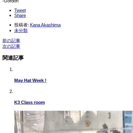
-Gordon
Tweet
Share
投稿者:
Kana Akashima
未分類
前の記事
次の記事
関連記事
May Hat Week !
K3 Class room