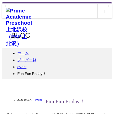
m
BLOG
ホーム
ブログ一覧
event
Fun Fun Friday！
2021.04.17
event
Fun Fun Friday！