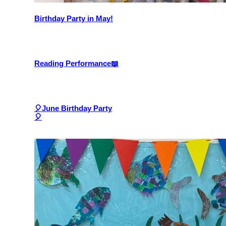
Birthday Party in May!
Reading Performance📖
🎈June Birthday Party
🎈