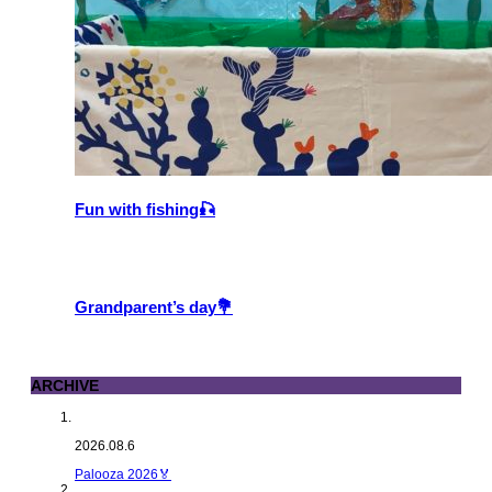
Fun with fishing🎣
Grandparent’s day💐
ARCHIVE
2026.08.6
Palooza 2026🏅