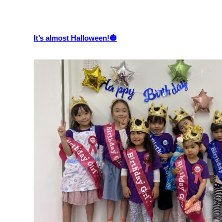
It’s almost Halloween!🎃