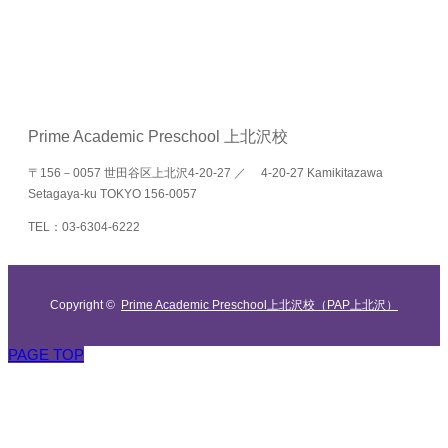
Prime Academic Preschool 上北沢校
〒156－0057 世田谷区上北沢4-20-27 ／ 4-20-27 Kamikitazawa
Setagaya-ku TOKYO 156-0057
TEL：03-6304-6222
Copyright ©
Prime Academic Preschool上北沢校（PAP上北沢）
PAGE TOP