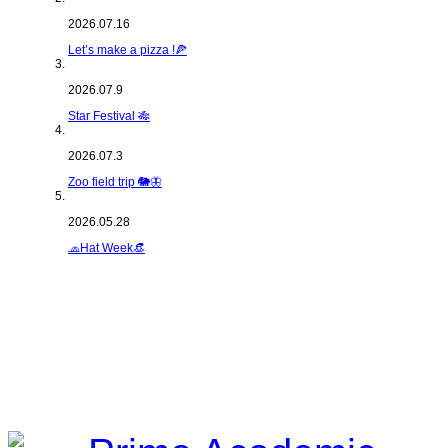
2026.07.16
Let’s make a pizza !🍕
2026.07.9
Star Festival 🎋
2026.07.3
Zoo field trip 🐘🦋
2026.05.28
🧢Hat Week👒