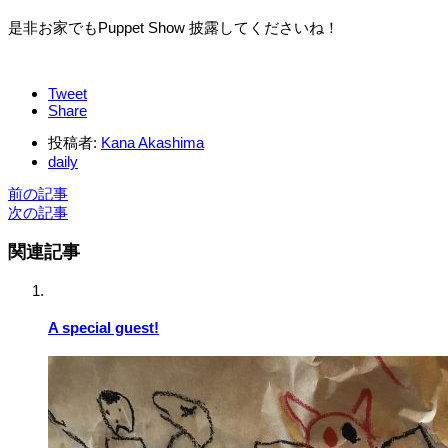
是非お家でもPuppet Show 披露してくださいね！
Tweet
Share
投稿者:
Kana Akashima
daily
前の記事
次の記事
関連記事
A special guest!