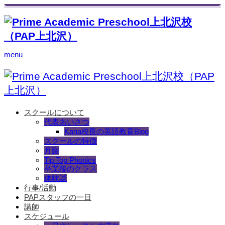
menu
スクールについて
代表あいさつ
Kana校長の英語教育Blog
スクールの特徴
月謝
Tip Top Phonics
卒業後のクラス
体験談
行事/活動
PAPスタッフの一日
講師
スケジュール