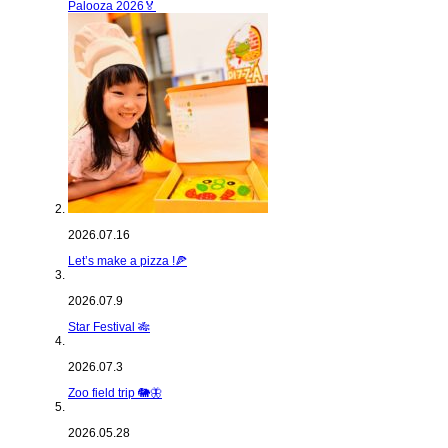
Palooza 2026🏅
2026.07.16
Let’s make a pizza !🍕
2026.07.9
Star Festival 🎋
2026.07.3
Zoo field trip 🐘🦋
2026.05.28