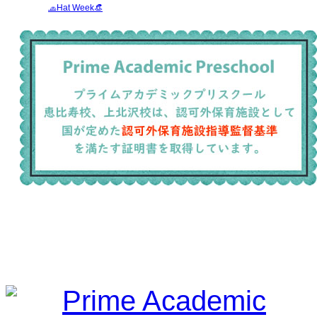
🧢Hat Week👒