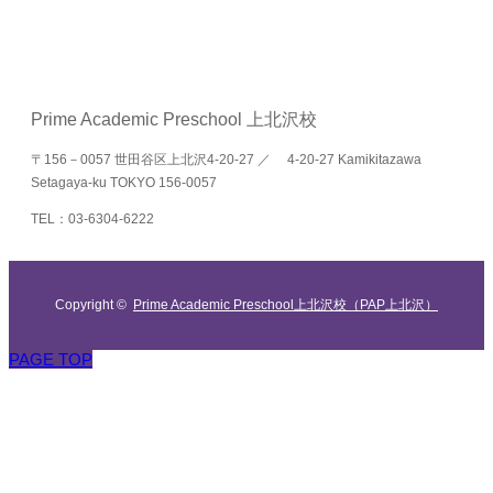
Prime Academic Preschool 上北沢校
〒156－0057 世田谷区上北沢4-20-27 ／ 4-20-27 Kamikitazawa
Setagaya-ku TOKYO 156-0057
TEL：03-6304-6222
Copyright ©
Prime Academic Preschool上北沢校（PAP上北沢）
PAGE TOP