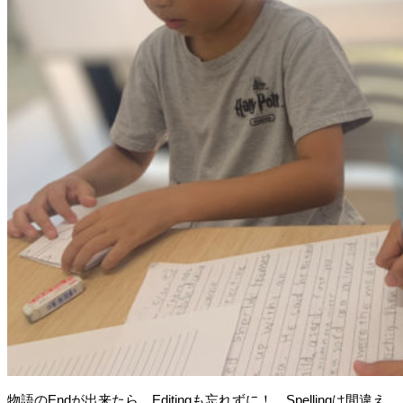
物語のEndが出来たら、Editingも忘れずに！ Spellingは間違え