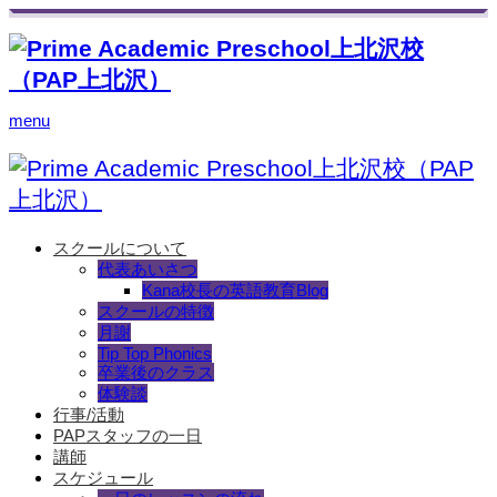
menu
スクールについて
代表あいさつ
Kana校長の英語教育Blog
スクールの特徴
月謝
Tip Top Phonics
卒業後のクラス
体験談
行事/活動
PAPスタッフの一日
講師
スケジュール