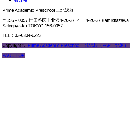
荻窪校
Prime Academic Preschool 上北沢校
〒156－0057 世田谷区上北沢4-20-27 ／ 4-20-27 Kamikitazawa
Setagaya-ku TOKYO 156-0057
TEL：03-6304-6222
Copyright ©
Prime Academic Preschool上北沢校（PAP上北沢）
PAGE TOP