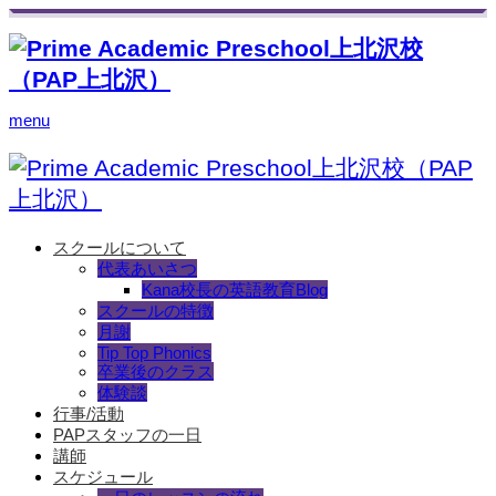
menu
スクールについて
代表あいさつ
Kana校長の英語教育Blog
スクールの特徴
月謝
Tip Top Phonics
卒業後のクラス
体験談
行事/活動
PAPスタッフの一日
講師
スケジュール