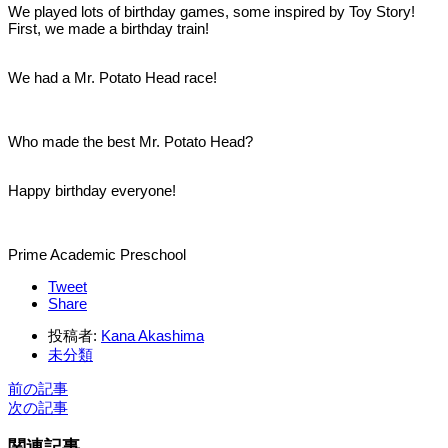
We played lots of birthday games, some inspired by Toy Story!
First, we made a birthday train!
We had a Mr. Potato Head race!
Who made the best Mr. Potato Head?
Happy birthday everyone!
Prime Academic Preschool
Tweet
Share
投稿者:
Kana Akashima
未分類
前の記事
次の記事
関連記事